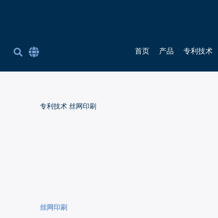
首页
产品
专利技术
Corporate Site English
简体中文
英语
专利技术
丝网印刷
丝网印刷