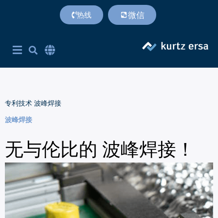
微信
热线
首页
产品
专利技术
服务支持
联系方式
关于我们
附加价值
Corporate Site English
简体中文
英语
专利技术
波峰焊接
波峰焊接
无与伦比的 波峰焊接！