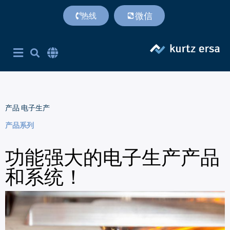
微信
热线
首页
产品
专利技术
服务支持
联系方式
关于我们
附加价值
Corporate Site English
简体中文
英语
产品
电子生产
产品系列
功能强大的电子生产产品
和系统！