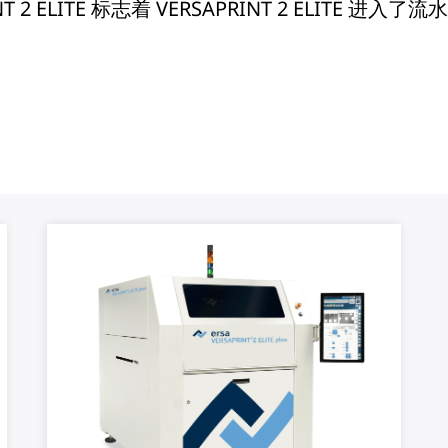
NT 2 ELITE 标志着 VERSAPRINT 2 ELI