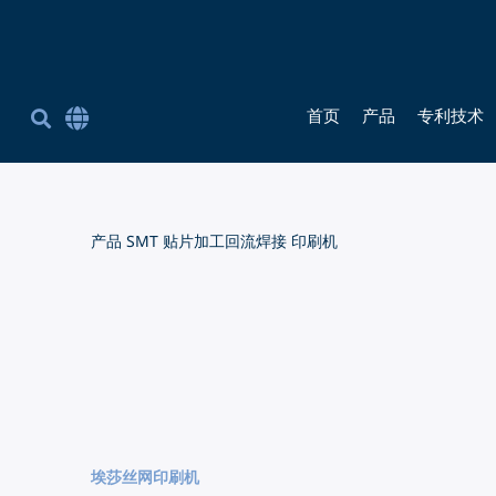
首页
产品
专利技术
Corporate Site English
简体中文
英语
产品
SMT 贴片加工回流焊接
印刷机
埃莎丝网印刷机