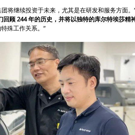
集团将继续投资于未来，尤其是在研发和服务方面。”现任
们回顾 244 年的历史，并将以独特的库尔特埃莎精
特殊工作关系。”