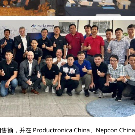
 Productronica China、Nepcon China、