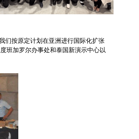
发展，我们按原定计划在亚洲进行国际化扩张
着印度班加罗尔办事处和泰国新演示中心以