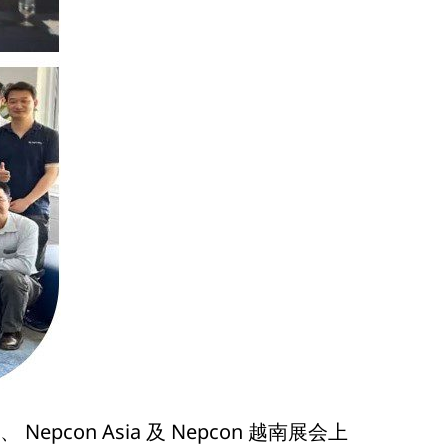
 Nepcon Asia 及 Nepcon 越南展会上