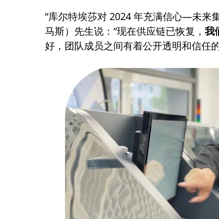
“库尔特埃莎对 2024 年充满信心—未来
马斯）先生说：“现在供应链已恢复，
我
好，团队成员之间有着公开透明和信任的