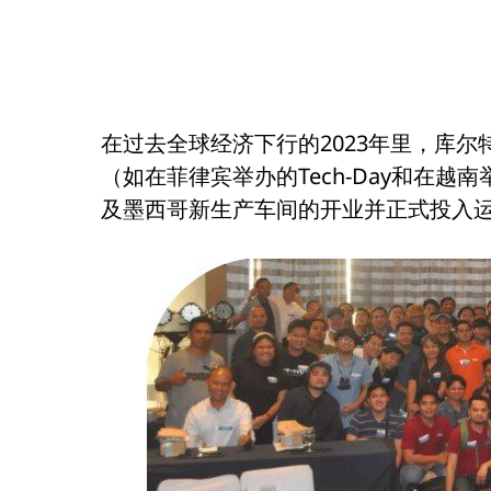
在过去全球经济下行的2023年里，库尔特
（如在菲律宾举办的Tech-Day和
及墨西哥新生产车间的开业并正式投入