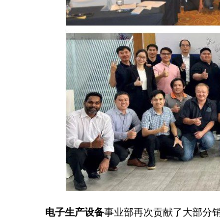
电子生产设备
事业部再次贡献了大部分销售额，并在