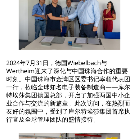
2024年7月31日，德国Wiebelbach与
Wertheim迎来了深化与中国珠海合作的重要
时刻。中国珠海市金湾区区委书记率领代表团
一行，莅临全球知名电子装备制造商——库尔
特埃莎集团德国总部，开启了加强两国中小企
业合作与交流的新篇章。此次访问，在热烈而
友好的氛围中，受到了库尔特埃莎集团首席执
行官及全球管理团队的盛情接待。