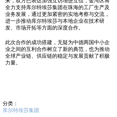
来，双方已表达加强互访增进互信，金湾区将
全力支持库尔特埃莎集团在珠海的工厂生产及
业务发展，通过更加紧密的实地考察与交流，
进一步推动库尔特埃莎与本地企业在技术研
发、市场开拓等方面的深度合作。
此次合作的成功搭建，无疑为中德两国中小企
业之间的互利合作树立了新的典范，也为推动
全球产业链、供应链的稳定与发展贡献了积极
力量。
分类：
库尔特埃莎集团