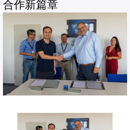
合作新篇章