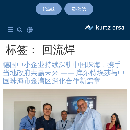
微信
热线
首页
产品
专利技术
服务支持
联系方式
关于我们
附加价值
Corporate Site English
简体中文
英语
标签：
回流焊
德国中小企业持续深耕中国珠海，携手
当地政府共赢未来 —— 库尔特埃莎与中
国珠海市金湾区深化合作新篇章