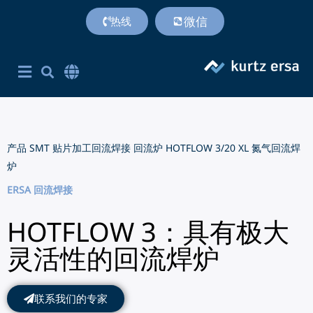
微信
热线
首页
产品
专利技术
服务支持
联系方式
关于我们
附加价值
Corporate Site English
简体中文
英语
产品
SMT 贴片加工回流焊接
回流炉
HOTFLOW 3/20 XL 氮气回流焊
炉
ERSA 回流焊接
HOTFLOW 3：具有极大
灵活性的回流焊炉
联系我们的专家