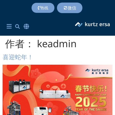
微信
热线
首页
产品
专利技术
服务支持
联系方式
关于我们
附加价值
Corporate Site English
简体中文
英语
作者：
keadmin
喜迎蛇年！